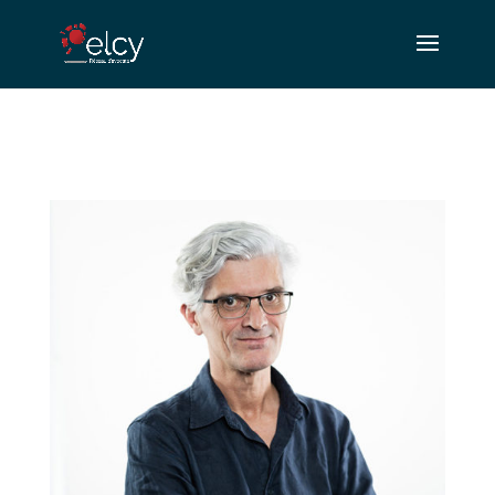
.nav li ul{ width:710px !important; }