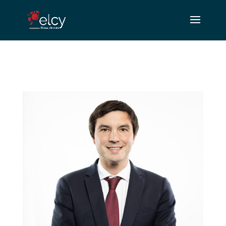
.nav li ul{ width:710px !important; }